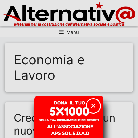
Materiali per la costruzione dell'alternativa sociale e politica
Menu
Vai al contenuto
Economia e
Lavoro
✕
Crediti da lavoro: un
nuovo attacco ai