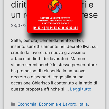
diritti dei lavoratori e
un regalo alle imprese
23/07/2025
di
Antonello Patta
Salta, per ora, L’emendamento di Fdi,
inserito surrettiziamente nel decreto Ilva, sui
crediti da lavoro, un nuovo gravissimo
attacco ai diritti dei lavoratori. Ma non
stiamo sereni perché lo stesso presentatore
ha promesso di reinserirlo in un nuovo
decreto o disegno di legge alla prima
occasione.Chiarisco il contenuto e la ratio di
questa proposta affinché si …
Leggi tutto
Categorie
Economia
,
Economia e Lavoro
,
Italia
,