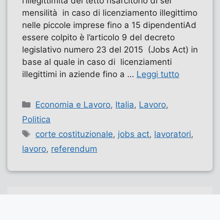
l’illegittimità del tetto risarcitorio di sei
mensilità in caso di licenziamento illegittimo
nelle piccole imprese fino a 15 dipendentiAd
essere colpito è l’articolo 9 del decreto
legislativo numero 23 del 2015 (Jobs Act) in
base al quale in caso di licenziamenti
illegittimi in aziende fino a …
Leggi tutto
Categorie
Economia e Lavoro
,
Italia
,
Lavoro
,
Politica
Tag
corte costituzionale
,
jobs act
,
lavoratori
,
lavoro
,
referendum
Pagina
Pagina
Pagina
←
Precedente
1
…
4
5