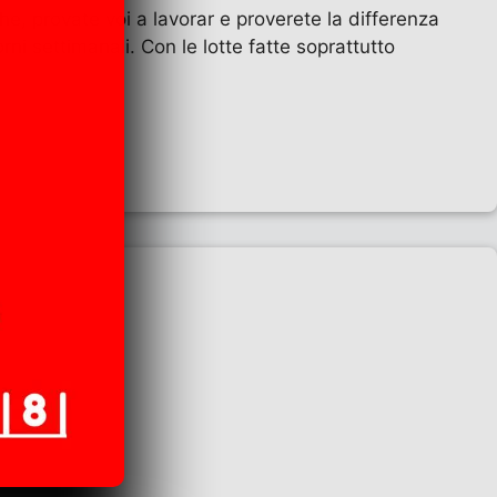
e, provate voi a lavorar e proverete la differenza
orni settimanali. Con le lotte fatte soprattutto