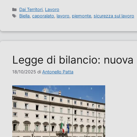
Categorie
Dai Territori
,
Lavoro
Tag
Biella
,
caporalato
,
lavoro
,
piemonte
,
sicurezza sul lavoro
Legge di bilancio: nuova 
18/10/2025
di
Antonello Patta