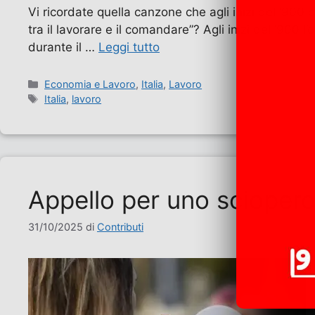
Vi ricordate quella canzone che agli inizi del ‘900
tra il lavorare e il comandare”? Agli inizi del ‘900 l
durante il …
Leggi tutto
Categorie
Economia e Lavoro
,
Italia
,
Lavoro
Tag
Italia
,
lavoro
Appello per uno sciopero u
31/10/2025
di
Contributi