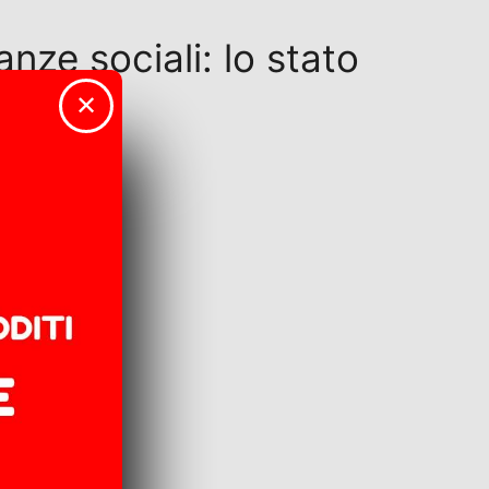
anze sociali: lo stato
✕