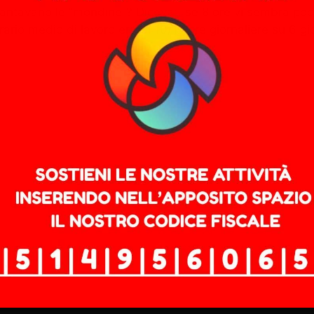
 cantavano le “mondine”? Diceva: “se 8 ore vi sembra poch
’orario medio di lavoro era di 10/12 ore giornaliere su 6 gi
nitario di tutti i sindacati