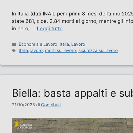
In Italia (dati INAIL per i primi 8 mesi dell’anno 
state 681, cioè. 2,84 morti al giorno, mentre gli info
in nero, …
Leggi tutto
Categorie
Economia e Lavoro
,
Italia
,
Lavoro
Tag
Italia
,
lavoro
,
morti sul lavoro
,
sicurezza sul lavoro
Biella: basta appalti e s
21/10/2025
di
Contributi