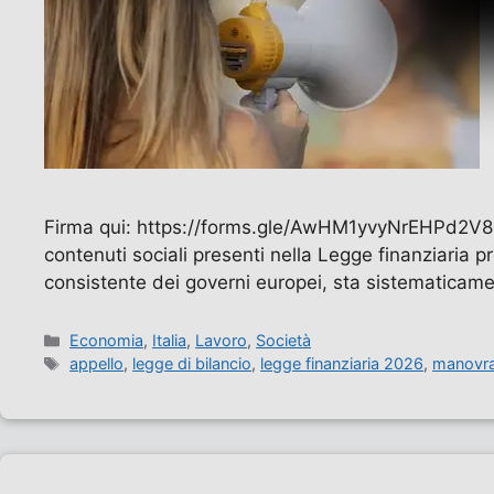
Firma qui: https://forms.gle/AwHM1yvyNrEHPd2V8 Co
contenuti sociali presenti nella Legge finanziaria 
consistente dei governi europei, sta sistematicame
Categorie
Economia
,
Italia
,
Lavoro
,
Società
Tag
appello
,
legge di bilancio
,
legge finanziaria 2026
,
manovra 