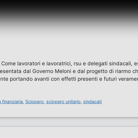
me lavoratori e lavoratrici, rsu e delegati sindacali, 
presentata dal Governo Meloni e dal progetto di riarmo ch
nte portando avanti con effetti presenti e futuri veram
finanziaria
,
Sciopero
,
sciopero unitario
,
sindacati