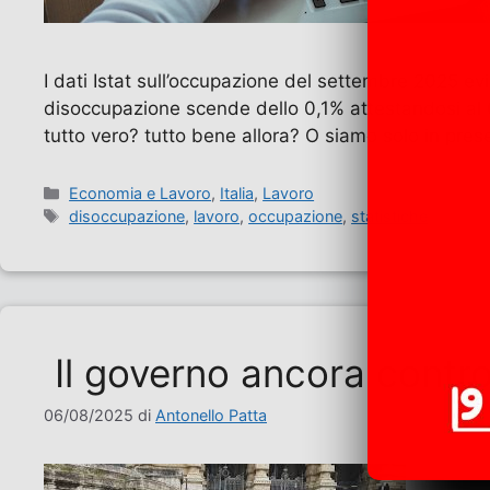
I dati Istat sull’occupazione del settembre 2025 e
disoccupazione scende dello 0,1% attestandosi al 
tutto vero? tutto bene allora? O siamo solo in pre
Categorie
Economia e Lavoro
,
Italia
,
Lavoro
Tag
disoccupazione
,
lavoro
,
occupazione
,
statistiche
Il governo ancora contro 
06/08/2025
di
Antonello Patta