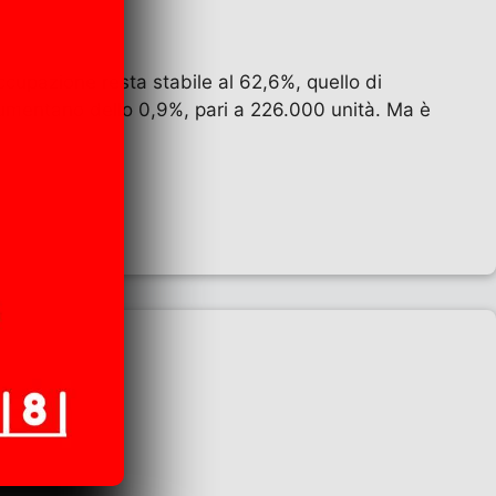
ccupazione resta stabile al 62,6%, quello di
aumentano dello 0,9%, pari a 226.000 unità. Ma è