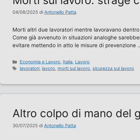
Morti sul lavoro: strage 
04/08/2025
di
Antonello Patta
Morti altri due lavoratori mentre lavoravano dentro
Come già avvenuto in situazioni analoghe sarebber
evitare mettendo in atto le misure di prevenzione
Categorie
Economia e Lavoro
,
Italia
,
Lavoro
Tag
lavoratori
,
lavoro
,
morti sul lavoro
,
sicurezza sul lavoro
Altro colpo di mano del 
30/07/2025
di
Antonello Patta