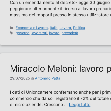
Con un emendamento al decreto-legge 30 giugno 202
peggiorare ulteriormente il ricorso al lavoro precar
massima dei rapporti presso lo stesso utilizzatore
Categorie
Economia e Lavoro
,
Italia
,
Lavoro
,
Politica
Tag
governo
,
lavoratori
,
lavoro
,
precarietà
Miracolo Meloni: lavoro p
29/07/2025
di
Antonello Patta
I dati di Unioncamere confermano anche per i primi 
commercio che da soli registrano il 72% del totale 
e micro aziende. Crescono …
Leggi tutto