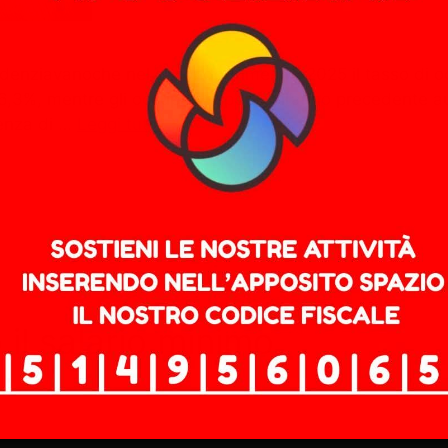
videnziavanoche nel secondo trimestre 2025 il tasso di o
6,3%, mentre gli occupati rispetto all’anno precedente 
senza di …
Leggi tutto
il salario minimo