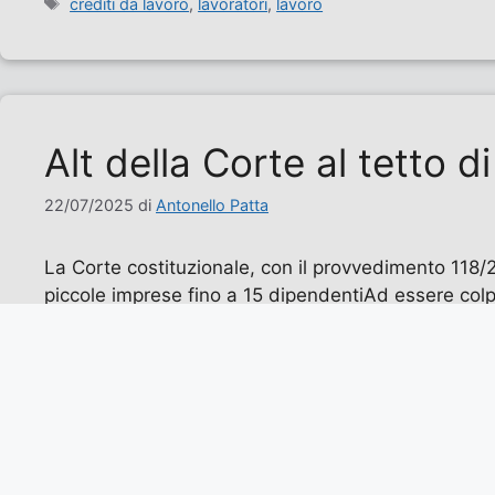
Tag
crediti da lavoro
,
lavoratori
,
lavoro
Alt della Corte al tetto di
22/07/2025
di
Antonello Patta
La Corte costituzionale, con il provvedimento 118/202
piccole imprese fino a 15 dipendentiAd essere colpi
licenziamenti illegittimi in aziende fino a …
Leggi tu
Categorie
Economia e Lavoro
,
Italia
,
Lavoro
,
Politica
Tag
corte costituzionale
,
jobs act
,
lavoratori
,
lavoro
,
referend