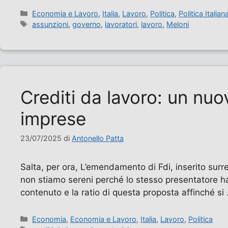
Categorie
Economia e Lavoro
,
Italia
,
Lavoro
,
Politica
,
Politica Italian
Tag
assunzioni
,
governo
,
lavoratori
,
lavoro
,
Meloni
Crediti da lavoro: un nuov
imprese
23/07/2025
di
Antonello Patta
Salta, per ora, L’emendamento di Fdi, inserito surret
non stiamo sereni perché lo stesso presentatore ha
contenuto e la ratio di questa proposta affinché si
Categorie
Economia
,
Economia e Lavoro
,
Italia
,
Lavoro
,
Politica