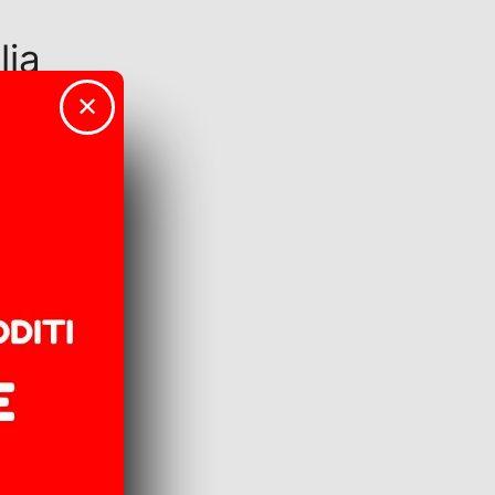
lia
✕