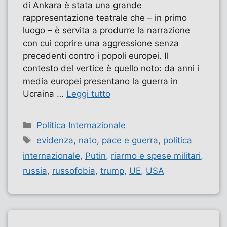
di Ankara è stata una grande
rappresentazione teatrale che – in primo
luogo – è servita a produrre la narrazione
con cui coprire una aggressione senza
precedenti contro i popoli europei. Il
contesto del vertice è quello noto: da anni i
media europei presentano la guerra in
Ucraina …
Leggi tutto
Categorie
Politica Internazionale
Tag
evidenza
,
nato
,
pace e guerra
,
politica
internazionale
,
Putin
,
riarmo e spese militari
,
russia
,
russofobia
,
trump
,
UE
,
USA