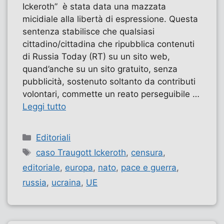
Ickeroth” è stata data una mazzata
micidiale alla libertà di espressione. Questa
sentenza stabilisce che qualsiasi
cittadino/cittadina che ripubblica contenuti
di Russia Today (RT) su un sito web,
quand’anche su un sito gratuito, senza
pubblicità, sostenuto soltanto da contributi
volontari, commette un reato perseguibile …
Leggi tutto
Categorie
Editoriali
Tag
caso Traugott Ickeroth
,
censura
,
editoriale
,
europa
,
nato
,
pace e guerra
,
russia
,
ucraina
,
UE