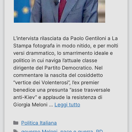
L’intervista rilasciata da Paolo Gentiloni a La
Stampa fotografa in modo nitido, e per molti
versi drammatico, lo smarrimento ideale e
politico in cui naviga l’attuale classe
dirigente del Partito Democratico. Nel
commentare la nascita del cosiddetto
“vertice dei Volenterosi”, l’ex premier
benedice una presunta “asse trasversale
anti-Kiev” e applaude la resistenza di
Giorgia Meloni …
Leggi tutto
Categorie
Politica Italiana
Tag
governo Meloni
,
pace e guerra
,
PD
,