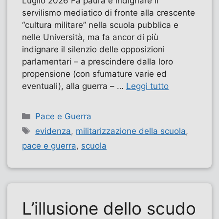
Luglio 2026 Fa paura e indignare il
servilismo mediatico di fronte alla crescente
“cultura militare” nella scuola pubblica e
nelle Università, ma fa ancor di più
indignare il silenzio delle opposizioni
parlamentari – a prescindere dalla loro
propensione (con sfumature varie ed
eventuali), alla guerra – …
Leggi tutto
Categorie
Pace e Guerra
Tag
evidenza
,
militarizzazione della scuola
,
pace e guerra
,
scuola
L’illusione dello scudo