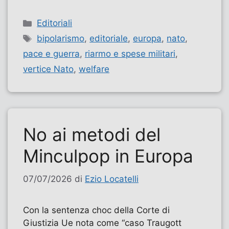
Categorie
Editoriali
Tag
bipolarismo
,
editoriale
,
europa
,
nato
,
pace e guerra
,
riarmo e spese militari
,
vertice Nato
,
welfare
No ai metodi del
Minculpop in Europa
07/07/2026
di
Ezio Locatelli
Con la sentenza choc della Corte di
Giustizia Ue nota come “caso Traugott