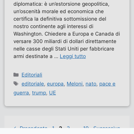
diplomatica: è un’estorsione geopolitica,
un’oscenità morale ed economica che
certifica la definitiva sottomissione del
nostro continente agli interessi di
Washington. Chiedere a Europa e Canada di
versare 300 miliardi di dollari direttamente
nelle casse degli Stati Uniti per fabbricare
armi destinate a …
Leggi tutto
Categorie
Editoriali
Tag
editoriale
,
europa
,
Meloni
,
nato
,
pace e
guerra
,
trump
,
UE
Pagina
Pagina
Pagina
Pagina
←
Precedente
1
2
3
…
19
Successivo