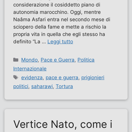
considerazione il cosiddetto piano di
autonomia marocchino. Oggi, mentre
Naâma Asfari entra nel secondo mese di
sciopero della fame e mette a rischio la
propria vita in quella che egli stesso ha
definito “La …
Leggi tutto
Categorie
Mondo
,
Pace e Guerra
,
Politica
Internazionale
Tag
evidenza
,
pace e guerra
,
prigionieri
politici
,
saharawi
,
Tortura
Vertice Nato, come i